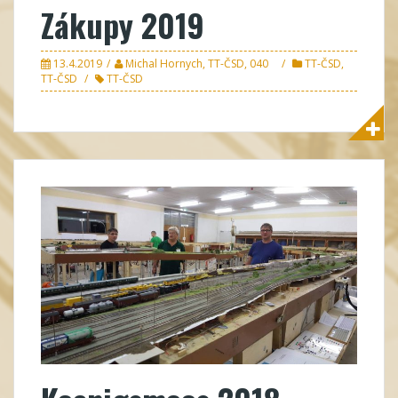
Zákupy 2019
13.4.2019
Michal Hornych, TT-ČSD, 040
TT-ČSD
,
TT-ČSD
TT-ČSD