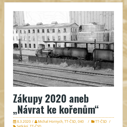
Zákupy 2020 aneb
„Návrat ke kořenům“
8.3.2020
Michal Hornych, TT-ČSD, 040
TT-ČSD
Setkání
,
TT-ČSD