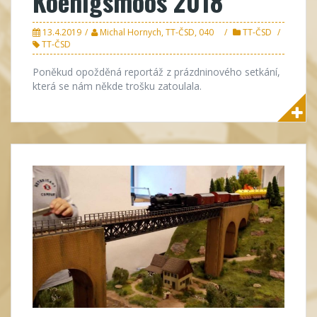
Koenigsmoos 2018
13.4.2019
Michal Hornych, TT-ČSD, 040
TT-ČSD
TT-ČSD
Poněkud opožděná reportáž z prázdninového setkání,
která se nám někde trošku zatoulala.