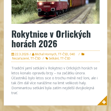
Rokytnice v Orlických
horách 2026
22.3.2026
Michal Hornych, TT-ČSD, 040
Nezařazené
,
TT-ČSD
Setkání
,
TT-ČSD
Tradiční jarní setkání v Rokytnici v Orlických horách se
letos konalo opravdu brzy – na začátku února.
Účastníků bylo letos sice o trochu méně než loni, ale i
tak čím dál více narážíme na limit velikosti haly.
Dominantou setkání byla zatím nejdelší dvojkolejná
trať.