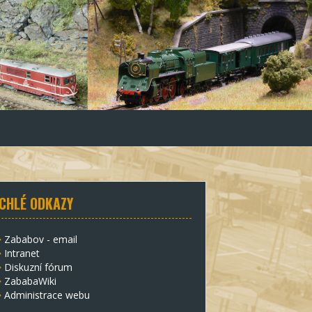
CHLÉ ODKAZY
Zababov - email
Intranet
Diskuzní fórum
ZababaWiki
Administrace webu