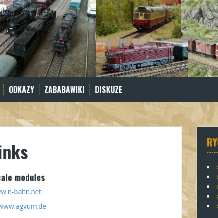
ODKAZY
ZABABAWIKI
DISKUZE
RY
links
cale modules
w.n-bahn.net
www.agvum.de