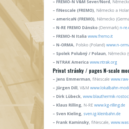
– FREMO-N V&M Sever/Nord
, Německ
– fiNescale (FREMO)
, Německo a Hola
– americaN (FREMO)
, Německo (Germ
– N-RE FREMO Dánsko
(Denmark)
n-re.
– FREMO-N Italia
www.fremo.it
– N-ORMA
, Polsko (Poland)
www.n-orma
– Spolek Polubný / Polaun
, Německo 
– NTRAK America
www.ntrak.org
Privat stránky / pages N-scale mo
– Jens Emmerman
, fiNescale
www.raw-
– Jürgen Dill
, V&M
www.lokalbahn-model
– Dirk Lübeck
,
www.blauthermik-rostoc
– Klaus Rilling
, N-RE
www.kg-rilling.de
– Sven Kieling
,
sven.ig-kleinbahn.de
– Frank Kaminsky
, fiNescale,
www.wass