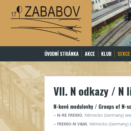
Skip
to
content
ÚVODNÍ STRÁNKA
AKCE
KLUB
SEKCE
VII. N odkazy / N 
N-kové modulovky / Groups of N-s
– N-RE FREMO
, Německo (Germany)
ww
– FREMO-N V&M
, Německo (Germany)