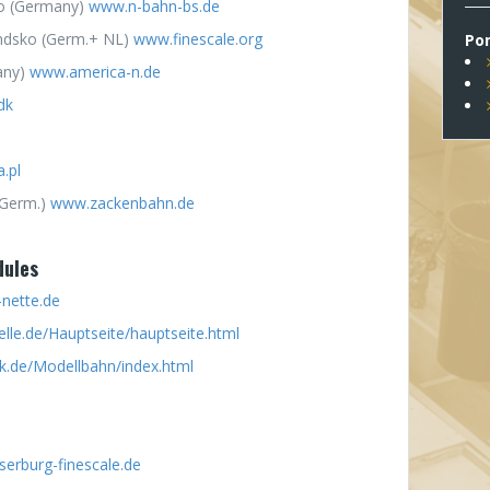
o (Germany)
www.n-bahn-bs.de
ndsko (Germ.+ NL)
www.finescale.org
Po
any)
www.america-n.de
dk
.pl
(Germ.)
www.zackenbahn.de
dules
nette.de
le.de/Hauptseite/hauptseite.html
k.de/Modellbahn/index.html
erburg-finescale.de