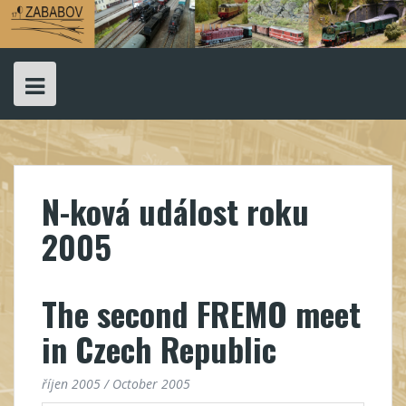
Skip
to
content
N-ková událost roku
2005
The second FREMO meet
in Czech Republic
říjen 2005 / October 2005