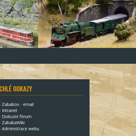
CHLÉ ODKAZY
Zababov - email
Intranet
Diskuzní fórum
ZababaWiki
Administrace webu