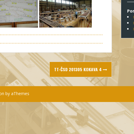
Po
TT-ČSD 201305 KOKAVA 4
on
by aThemes