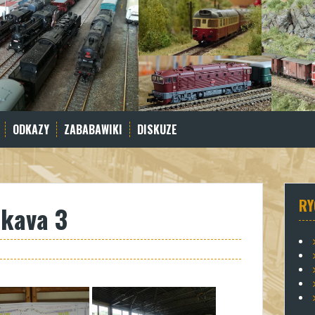
ODKAZY
ZABABAWIKI
DISKUZE
RY
kava 3