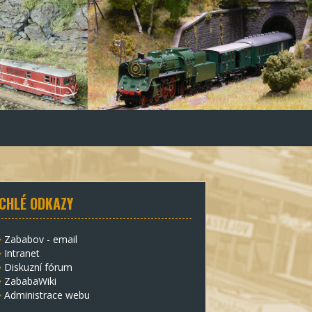
CHLÉ ODKAZY
Zababov - email
Intranet
Diskuzní fórum
ZababaWiki
Administrace webu