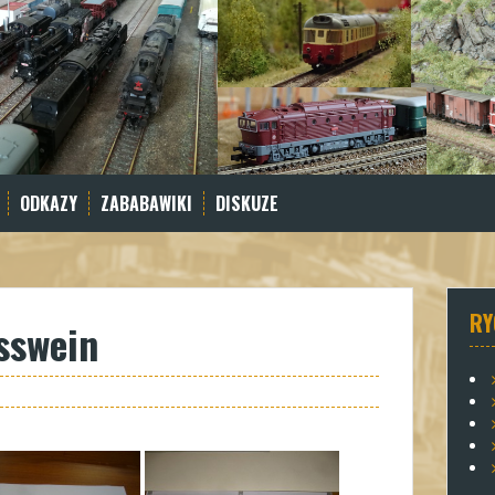
ODKAZY
ZABABAWIKI
DISKUZE
RY
sswein