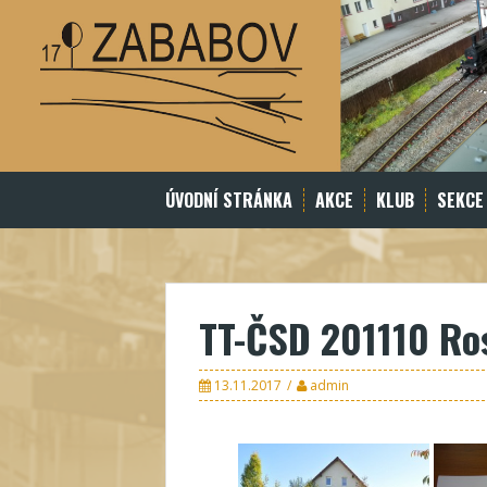
Skip
to
content
ÚVODNÍ STRÁNKA
AKCE
KLUB
SEKCE
TT-ČSD 201110 Ro
13.11.2017
admin