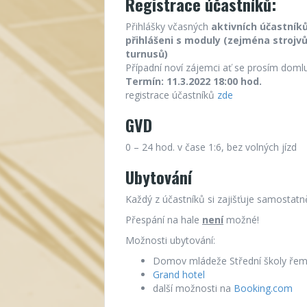
Registrace účastníků:
Přihlášky včasných
aktivních účastníků
přihlášeni s moduly (zejména strojvů
turnusů)
Případní noví zájemci ať se prosím doml
Termín: 11.3.2022 18:00 hod.
registrace účastníků
zde
GVD
0 – 24 hod. v čase 1:6, bez volných jízd
Ubytování
Každý z účastníků si zajišťuje samostatn
Přespání na hale
není
možné!
Možnosti ubytování:
Domov mládeže Střední školy řemes
Grand hotel
další možnosti na
Booking.com