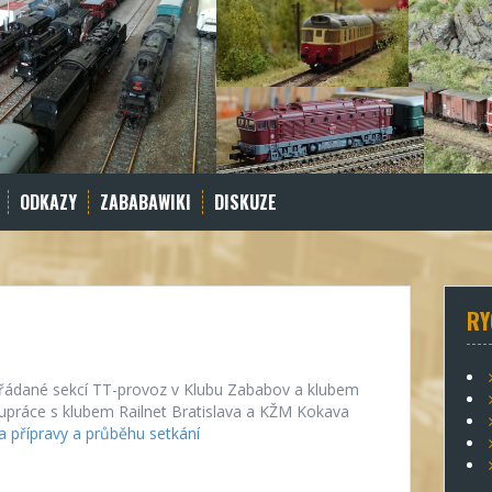
ODKAZY
ZABABAWIKI
DISKUZE
RY
řádané sekcí TT-provoz v Klubu Zababov a klubem
upráce s klubem Railnet Bratislava a KŽM Kokava
la přípravy a průběhu setkání