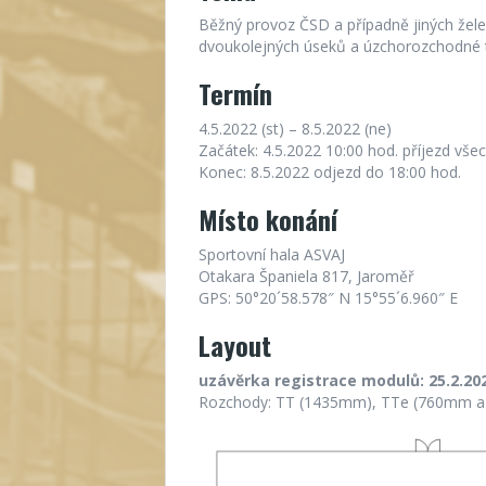
Běžný provoz ČSD a případně jiných želez
dvoukolejných úseků a úzchorozchodné tr
Termín
4.5.2022 (st) – 8.5.2022 (ne)
Začátek: 4.5.2022 10:00 hod. příjezd vše
Konec: 8.5.2022 odjezd do 18:00 hod.
Místo konání
Sportovní hala ASVAJ
Otakara Španiela 817, Jaroměř
GPS: 50°20´58.578″ N 15°55´6.960″ E
Layout
uzávěrka registrace modulů: 25.2.202
Rozchody: TT (1435mm), TTe (760mm a 