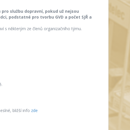
 pro službu dopravní, pokud už nejsou
dci, podstatné pro tvorbu GVD a počet SJŘ a
uví s některým ze členů organizačního týmu.
ě.
lné, bližší info
zde