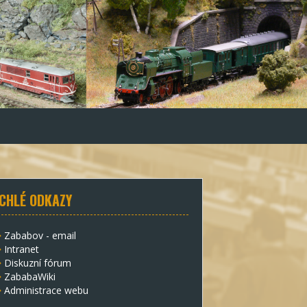
CHLÉ ODKAZY
Zababov - email
Intranet
Diskuzní fórum
ZababaWiki
Administrace webu