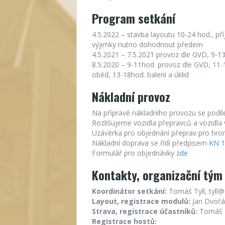
Program setkání
4.5.2022 – stavba layoutu 10-24 hod., pří
výjimky nutno dohodnout předem
4.5.2021 – 7.5.2021 provoz dle GVD, 9-13
8.5.2020 – 9-11hod. provoz dle GVD, 11-
oběd, 13-18hod. balení a úklid
Nákladní provoz
Na přípravě nákladního provozu se podíle
Rozlišujeme vozidla přepravců a vozidla
Uzávěrka pro objednání přeprav pro hr
Nákladní doprava se řídí předpisem
KN 1
Formulář pro objednávky
zde
Kontakty, organizační tým
Koordinátor setkání:
Tomáš Tyll, tyll@
Layout, registrace modulů:
Jan Dvořá
Strava, registrace
účastníků:
Tomáš Ty
Registrace hostů: