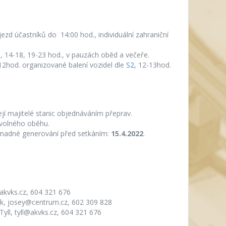
jezd účastníků do 14:00 hod., individuální zahraniční
, 14-18, 19-23 hod., v pauzách oběd a večeře.
12hod. organizované balení vozidel dle
S2
, 12-13hod.
jí majitelé stanic objednáváním přeprav.
 volného oběhu.
omadné generování před setkáním:
15.4.2022
.
akvks.cz, 604 321 676
k, josey@centrum.cz, 602 309 828
ll, tyll@akvks.cz, 604 321 676