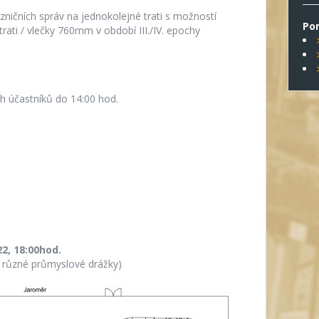
ničních správ na jednokolejné trati s možností
Po
ati / vlečky 760mm v období III./IV. epochy
ch účastníků do 14:00 hod.
2, 18:00hod.
různé průmyslové drážky)