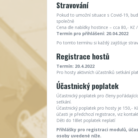
Stravování
Pokud to umožní situace s Covid-19, bud
společně
Cena dle nabídky hostince – cca 80,- Kč / 
Termín pro přihlášení: 20.04.2022
Po tomto termínu si každý zajišťuje str
Registrace hostů
Termín: 20.4.2022
Pro hosty aktivních účastníků setkání pla
Účastnický poplatek
Účastnický poplatek pro členy pořádajícíc
setkání.
Účastnický poplatek pro hosty je 150,- K
účasti je předchozí registrace, viz kontakt
Děti do 18let poplatek neplatí
Přihlášky pro registraci modulů, úč
osoby uvedené níže.