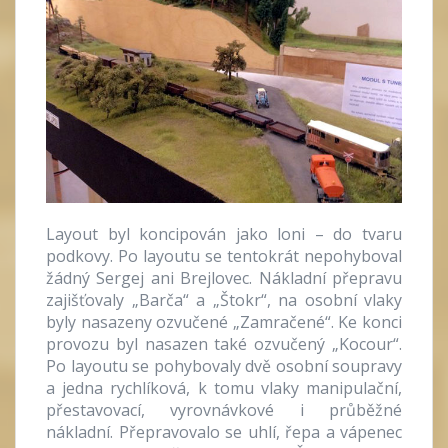
Layout byl koncipován jako loni – do tvaru
podkovy. Po layoutu se tentokrát nepohyboval
žádný Sergej ani Brejlovec. Nákladní přepravu
zajišťovaly „Barča“ a „Štokr“, na osobní vlaky
byly nasazeny ozvučené „Zamračené“. Ke konci
provozu byl nasazen také ozvučený „Kocour“.
Po layoutu se pohybovaly dvě osobní soupravy
a jedna rychlíková, k tomu vlaky manipulační,
přestavovací, vyrovnávkové i průběžné
nákladní. Přepravovalo se uhlí, řepa a vápenec