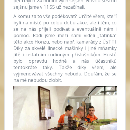
pět celých 24 hodinových sejšen. Novou šestou
sejšnu jsme v 11:55 už nezačínali.
A komu za to vše poděkovat? Určitě všem, kteří
byli na místě po celou dobu akce, ale i těm, co
se na nás přijeli podívat a eventuálně nám i
pomoci. Rádi jsme mezi námi viděli „tatínka“
této akce Honzu, nebo např. kamarády z ÚsTTí.
Díky za skvělé linecké mašinky i jiné mňamky
Jítě i ostatním rodinným příslušníkům. Hostů
bylo opravdu hodně a nás účastníků
tentokráte taky. Takže díky všem, ale
vyjmenovávat všechny nebudu. Doufám, že se
na mě nebudou zlobit.