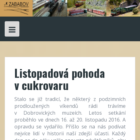
Skip
to
content
Listopadová pohoda
v cukrovaru
Stalo se již tradicí, že některý z podzimních
prodloužených víkendů rádi trávíme
v Dobrovických muzeích. Letos setkání
proběhlo ve dnech 16. až 20. listopadu 2016. A
opravdu se vydařilo. Přišlo se na nás podívat
nejvíce lidí v historii naší zdejší účasti. Každý