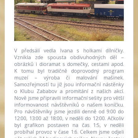
V předsálí vedla Ivana s holkami dílničky.
Vznikla zde spousta obdivuhodných děl –
obrázků i dioramat s domečky, cestami apod.
K tomu byl tradičně doprovodný program
muzeí – výroba či malování mašinek.
Samozřejmostí tu již jsou informační nástěnky
o Klubu Zababov a promítání z našich akcí.
Nově jsme připravili informační sešity pro větší
informovanost návštěvníků o našem koníčku.
Pro návštěvníky jsme jezdili denně od 9:00 do
12:00, 13:00 až 18:00, v neděli do 12:00. Ačkoliv
byl grafikon postaven na čas 1:5, v neděli
probíhal provoz v čase 1:6. Celkem jsme odjeli