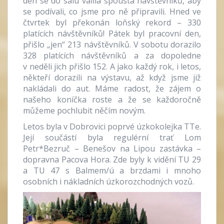
den se do sálu valila spousta návštěvníků, aby
se podívali, co jsme pro ně připravili. Hned ve
čtvrtek byl překonán loňský rekord – 330
platících návštěvníků! Pátek byl pracovní den,
přišlo „jen“ 213 návštěvníků. V sobotu dorazilo
328 platících návštěvníků a za dopoledne
v neděli jich přišlo 152. A jako každý rok, i letos,
někteří dorazili na výstavu, až když jsme již
nakládali do aut. Máme radost, že zájem o
našeho koníčka roste a že se každoročně
můžeme pochlubit něčím novým.
Letos byla v Dobrovici poprvé úzkokolejka TTe.
Její součástí byla regulérní trať Lom
Petr*Bezruč – Benešov na Lipou zastávka –
dopravna Pacova Hora. Zde byly k vidění TU 29
a TU 47 s Balmem/ú a brzdami i mnoho
osobních i nákladních úzkorozchodných vozů.