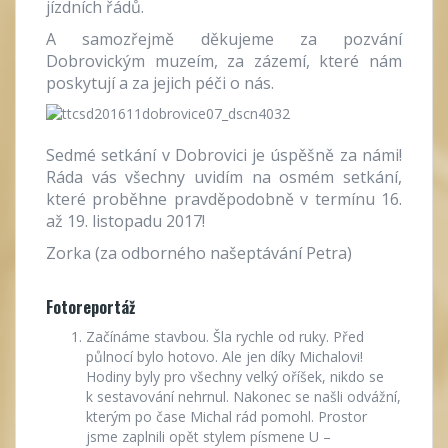
jízdních řádů.
A samozřejmě děkujeme za pozvání
Dobrovickým muzeím, za zázemí, které nám
poskytují a za jejich péči o nás.
Sedmé setkání v Dobrovici je úspěšně za námi!
Ráda vás všechny uvidím na osmém setkání,
které proběhne pravděpodobně v termínu 16.
až 19. listopadu 2017!
Zorka (za odborného našeptávání Petra)
Fotoreportáž
Začínáme stavbou. Šla rychle od ruky. Před
půlnocí bylo hotovo. Ale jen díky Michalovi!
Hodiny byly pro všechny velký oříšek, nikdo se
k sestavování nehrnul. Nakonec se našli odvážní,
kterým po čase Michal rád pomohl. Prostor
jsme zaplnili opět stylem písmene U –