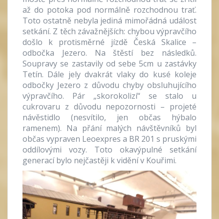
až do potoka pod normálně rozchodnou trať.
Toto ostatně nebyla jediná mimořádná událost
setkání. Z těch závažnějších: chybou výpravčího
došlo k protisměrné jízdě Česká Skalice –
odbočka Jezero. Na štěstí bez následků.
Soupravy se zastavily od sebe 5cm u zastávky
Tetín. Dále jely dvakrát vlaky do kusé koleje
odbočky Jezero z důvodu chyby obsluhujícího
výpravčího. Pár „skorokolizí“ se stalo u
cukrovaru z důvodu nepozornosti – projeté
návěstidlo (nesvítilo, jen občas hýbalo
ramenem
). Na přání malých návštěvníků byl
občas vypraven Leoexpres a BR 201 s pruskými
oddílovými vozy. Toto okavýpulné setkání
generací bylo nejčastěji k vidění v Kouřimi.