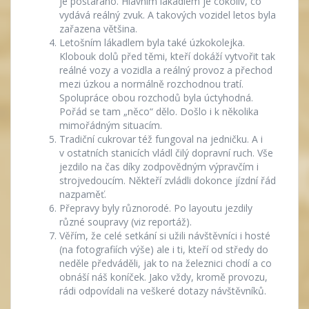
je postaráno. Hlavním lákadlem je cokoliv, co
vydává reálný zvuk. A takových vozidel letos byla
zařazena většina.
Letošním lákadlem byla také úzkokolejka.
Klobouk dolů před těmi, kteří dokáží vytvořit tak
reálné vozy a vozidla a reálný provoz a přechod
mezi úzkou a normálně rozchodnou tratí.
Spolupráce obou rozchodů byla úctyhodná.
Pořád se tam „něco“ dělo. Došlo i k několika
mimořádným situacím.
Tradiční cukrovar též fungoval na jedničku. A i
v ostatních stanicích vládl čilý dopravní ruch. Vše
jezdilo na čas díky zodpovědným výpravčím i
strojvedoucím. Někteří zvládli dokonce jízdní řád
nazpaměť.
Přepravy byly různorodé. Po layoutu jezdily
různé soupravy (viz reportáž).
Věřím, že celé setkání si užili návštěvníci i hosté
(na fotografiích výše) ale i ti, kteří od středy do
neděle předváděli, jak to na železnici chodí a co
obnáší náš koníček. Jako vždy, kromě provozu,
rádi odpovídali na veškeré dotazy návštěvníků.