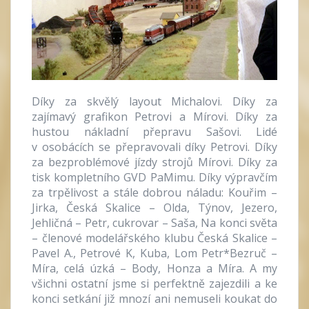
Díky za skvělý layout Michalovi. Díky za
zajímavý grafikon Petrovi a Mírovi. Díky za
hustou nákladní přepravu Sašovi. Lidé
v osobácích se přepravovali díky Petrovi. Díky
za bezproblémové jízdy strojů Mírovi. Díky za
tisk kompletního GVD PaMimu. Díky výpravčím
za trpělivost a stále dobrou náladu: Kouřim –
Jirka, Česká Skalice – Olda, Týnov, Jezero,
Jehličná – Petr, cukrovar – Saša, Na konci světa
– členové modelářského klubu Česká Skalice –
Pavel A., Petrové K, Kuba, Lom Petr*Bezruč –
Míra, celá úzká – Body, Honza a Míra. A my
všichni ostatní jsme si perfektně zajezdili a ke
konci setkání již mnozí ani nemuseli koukat do