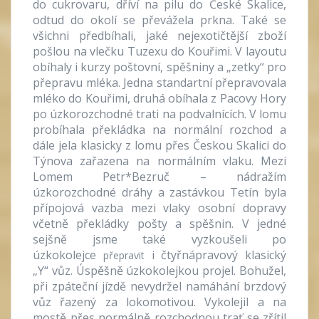
do cukrovaru, dříví na pilu do České Skalice,
odtud do okolí se převážela prkna. Také se
všichni předbíhali, jaké nejexotičtější zboží
pošlou na vlečku Tuzexu do Kouřimi. V layoutu
obíhaly i kurzy poštovní, spěšniny a „zetky“ pro
přepravu mléka. Jedna standartní přepravovala
mléko do Kouřimi, druhá obíhala z Pacovy Hory
po úzkorozchodné trati na podvalnících. V lomu
probíhala překládka na normální rozchod a
dále jela klasicky z lomu přes Českou Skalici do
Týnova zařazena na normálním vlaku. Mezi
Lomem Petr*Bezruč – nádražím
úzkorozchodné dráhy a zastávkou Tetín byla
přípojová vazba mezi vlaky osobní dopravy
včetně překládky pošty a spěšnin. V jedné
sejšně jsme také vyzkoušeli po
úzkokolejce
i čtyřnápravový klasický
přepravit
„Y“ vůz. Úspěšně úzkokolejkou projel. Bohužel,
při zpáteční jízdě nevydržel namáhání brzdový
vůz řazený za lokomotivou. Vykolejil a na
mostě přes normálně rozchodnou trať se zřítil