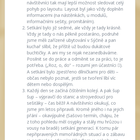
návštěvníci tak mají lepší možnost sledovat celý
pohyb po layoutu. Layout byl jako vždy doplněn
informacemi (na nástěnkách, u modulů,
informačními sešity, promítáním).
Setkání bylo již sedmé, ale vždy je tady krásně.
Vždy je tady o nás pěkně postaráno, podruhé
jsme měli zařízené ubytování v Sýčině a pan
kuchař slíbil, že příště už budou dukátové
buchtičky. A ani my se nijak nezanedbáváme.
Posilnit se do práce a odměnit se za práci, to je
potřeba. („Roz, o, do“ – rozumí jen účastníci
).

A setkání bylo zpestřeno dílničkami pro děti –
občas nebylo poznat, jestli se tvoření líbí víc
dětem nebo dospělým.
Každý den se začíná čištěním kolejí. A pak šup
šup – výpravčí do stanic a strojvedoucí pro
sešiťáky – čas běží! A návštěvníci okukují, co
jsme jim letos připravili. Kromě jiného i na jejich
přání – okavýpulné (Sašovo termín, chápu, že
z toho pohledu měl osypky a stály mu hrůzou i
vousy na bradě) setkání generací. K tomu pár
nepřipravených mimořádných situací a o zábavu