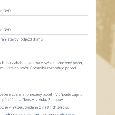
le GVD
le GVD
brání stavby, odjezd domů
ny klubu Zababov zdarma v Sýčině (omezený počet,
zájmu většího počtu účastníků rozhoduje pořadí
a večeře zdarma (omezený počet). V případě zájmu
 přihlášení a členství v klubu Zababov.
žné v muzeu. Snídaně z vlastních zdrojů.
vy —
oběd
s polévkou
90,- Kč
. Nutno objednat