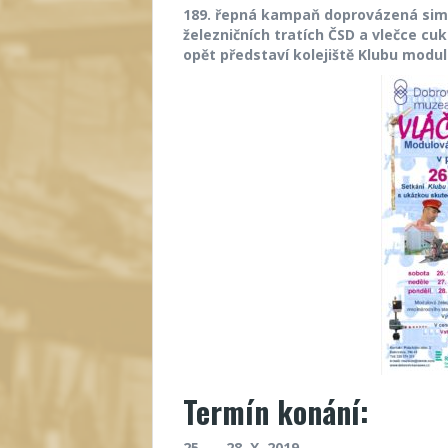
189. řepná kampaň doprovázená sim
železničních tratích ČSD a vlečce cu
opět představí kolejiště Klubu modu
Termín konání:
25. — 28. X. 2019