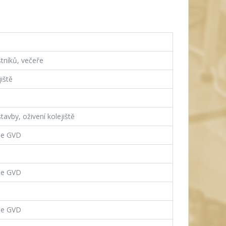
stníků, večeře
iště
tavby, oživení kolejiště
le GVD
le GVD
le GVD