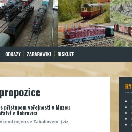
ODKAZY
ZABABAWIKI
DISKUZE
RY
propozice
 s přístupem veřejnosti v Muzeu
ařství v Dobrovici
 víkend nejen se Zababovem! (viz.