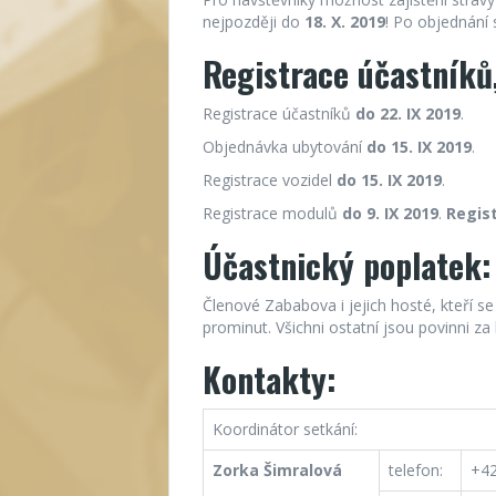
nejpozději do
18. X. 2019
! Po objednání s
Registrace účastníků,
Registrace účastníků
do 22. IX 2019
.
Objednávka ubytování
do 15. IX 2019
.
Registrace vozidel
do 15. IX 2019
.
Registrace modulů
do 9. IX 2019
.
Regist
Účastnický poplatek:
Členové Zababova i jejich hosté, kteří se
prominut. Všichni ostatní jsou povinni z
Kontakty:
Koordinátor setkání:
Zorka Šimralová
telefon:
+42