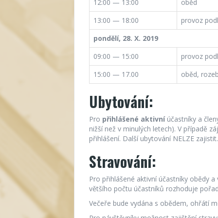
12:00 — 13:00
oběd
13:00 — 18:00
provoz pod
pondělí, 28. X. 2019
09:00 — 15:00
provoz pod
15:00 — 17.00
oběd, roze
Ubytování:
Pro
přihlášené aktivní
účastníky a čle
nižší než v minulých letech). V případě 
přihlášení. Další ubytování NELZE zajistit.
Stravování:
Pro přihlášené aktivní účastníky obědy 
většího počtu účastníků rozhoduje pořadí
Večeře bude vydána s obědem, ohřátí mo
Pro návštěvníky možnost zajištění stra