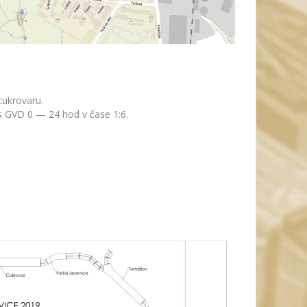
cukrovaru.
 s GVD 0 — 24 hod v čase 1:6.