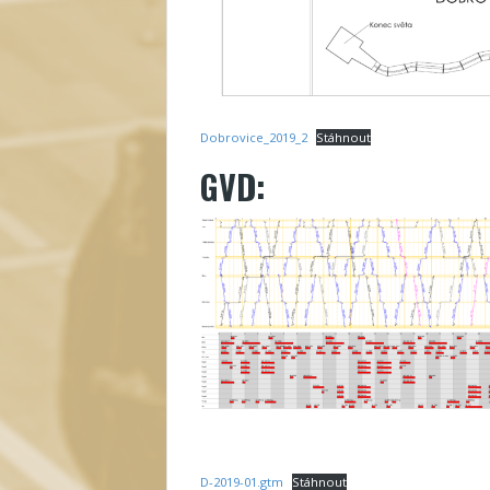
Dobrovice_2019_2
Stáhnout
GVD:
D-2019-01.gtm
Stáhnout