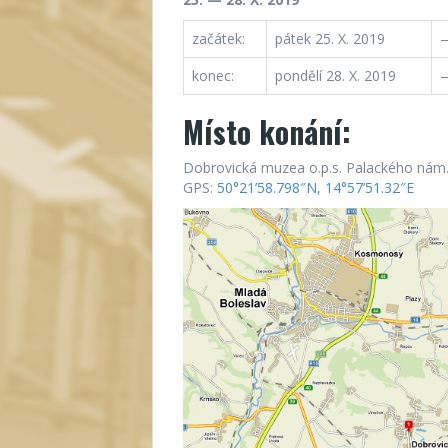
začátek:
pátek 25. X. 2019
—
konec:
pondělí 28. X. 2019
—
Místo konání:
Dobrovická muzea o.p.s. Palackého nám.
GPS:
50°21’58.798″N, 14°57’51.32″E