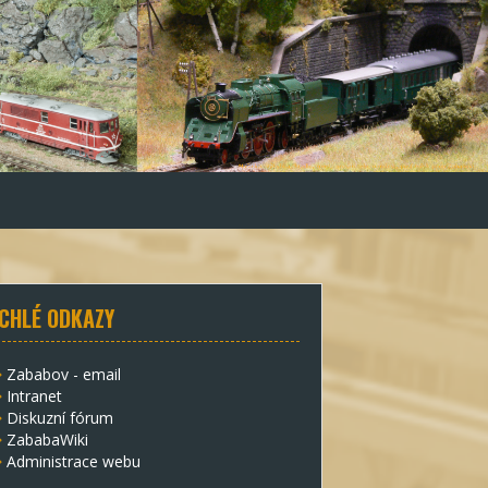
CHLÉ ODKAZY
Zababov - email
Intranet
Diskuzní fórum
ZababaWiki
Administrace webu