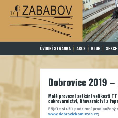
Skip
to
content
ÚVODNÍ STRÁNKA
AKCE
KLUB
SEKCE
Dobrovice 2019 – 
Malé provozní setkání velikosti TT
cukrovarnictví, lihovarnictví a řep
Přijďte si užít podzimní prodloužený
www.dobrovickamuzea.cz
).