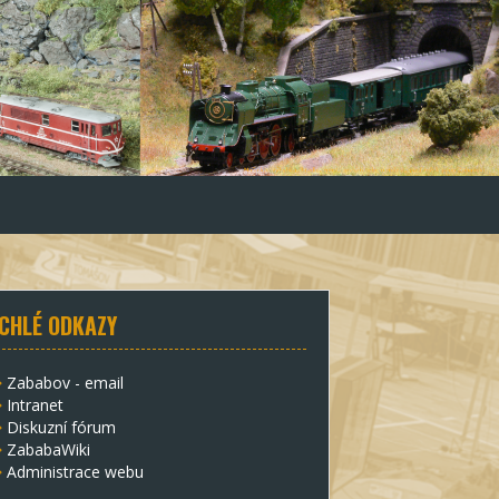
CHLÉ ODKAZY
Zababov - email
Intranet
Diskuzní fórum
ZababaWiki
Administrace webu