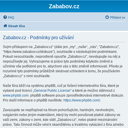
Zababov.cz
FAQ
Přihlásit se
Obsah fóra
Zababov.cz - Podmínky pro užívání
Svým přístupem na „Zababov.cz“ (dále jen „my“, „naše“, „nás“, “Zababov.cz”,
“https://www.zababov.cz/diskuze”), souhlasíte s následujícími podmínkami.
Pokud nesouhlasíte, neprodleně opusťte „Zababov.cz“, nevstupujte na něj a
nepoužívejte jej. Vyhrazujeme si právo tyto podmínky kdykoliv změnit a
učiníme vše potřebné pro to, abychom vás o této změně informovali. Přesto je
rozumné tyto podmínky průběžně sledovat vzhledem k tomu, že používáním
„Zababov.cz“ s nimi souhlasíte.
Naše fóra běží na systému phpBB, což je řešení internetového fóra, které je
vydané pod licencí „
General Public License
“ a které je možno stáhnout z
www.phpbb.com
. phpBB software pouze zprostředkovává internetové diskuze.
Pro další informace o phpBB navštivte:
https://www.phpbb.com/
.
Zavazujete se nepřispívat na fórum pohoršujícím, hanlivým, nevhodným,
vulgárním nebo jiným materiálem, který by mohl porušovat platné zákony ve
vaší zemi, zákony v zemi, kde sídlí „Zababov.cz“, nebo platné mezinárodní
právo. Tato činnost může vést k okamžitému a trvalému vykázání z fóra a/nebo