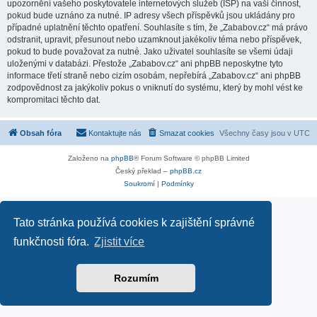
upozornění vašeho poskytovatele internetových služeb (ISP) na vaši činnost,
pokud bude uznáno za nutné. IP adresy všech příspěvků jsou ukládány pro
případné uplatnění těchto opatření. Souhlasíte s tím, že „Zababov.cz“ má právo
odstranit, upravit, přesunout nebo uzamknout jakékoliv téma nebo příspěvek,
pokud to bude považovat za nutné. Jako uživatel souhlasíte se všemi údaji
uloženými v databázi. Přestože „Zababov.cz“ ani phpBB neposkytne tyto
informace třetí straně nebo cizím osobám, nepřebírá „Zababov.cz“ ani phpBB
zodpovědnost za jakýkoliv pokus o vniknutí do systému, který by mohl vést ke
kompromitaci těchto dat.
Obsah fóra
Kontaktujte nás
Smazat cookies
Všechny časy jsou v
UTC
Založeno na
phpBB
® Forum Software © phpBB Limited
Český překlad –
phpBB.cz
Soukromí
|
Podmínky
Tato stránka používá cookies k zajištění správné
funkčnosti fóra.
Zjistit více
Rozumím