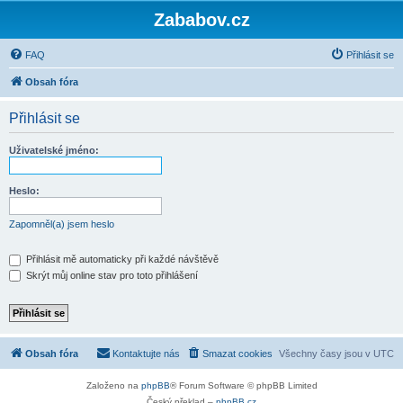
Zababov.cz
FAQ
Přihlásit se
Obsah fóra
Přihlásit se
Uživatelské jméno:
Heslo:
Zapomněl(a) jsem heslo
Přihlásit mě automaticky při každé návštěvě
Skrýt můj online stav pro toto přihlášení
Obsah fóra
Kontaktujte nás
Smazat cookies
Všechny časy jsou v
UTC
Založeno na
phpBB
® Forum Software © phpBB Limited
Český překlad –
phpBB.cz