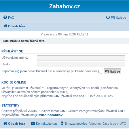
Zababov.cz
FAQ
Přihlásit se
Obsah fóra
Právě je čtv 06. srp 2026 15:19:11
Tato stránka nemá žádná fóra.
PŘIHLÁSIT SE
Uživatelské jméno:
Heslo:
Zapomněl(a) jsem heslo
Přihlásit mě automaticky při každé návštěvě
KDO JE ONLINE
Ve fóru je celkem
9
uživatelů :: 0 registrovaných, 0 skrytých a 9 hostů (založeno na
uživatelích aktivních během posledních 5 minut)
Nejvíce zde současně bylo přítomno
946
uživatelů dne ned 10. kvě 2026 0:26:59
STATISTIKY
Celkem příspěvků
22545
• Celkem témat
935
• Celkem zaregistrovaných uživatelů
138
•
Nejnovějším uživatelem je
Milan Korobkov
Obsah fóra
Kontaktujte nás
Smazat cookies
Všechny časy jsou v
UTC